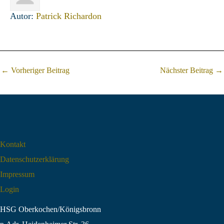
Autor:
Patrick Richardon
Post
←
Vorheriger Beitrag
Nächster Beitrag
→
navigation
Kontakt
Datenschutz­erklärung
Impressum
Login
HSG Oberkochen/Königsbronn