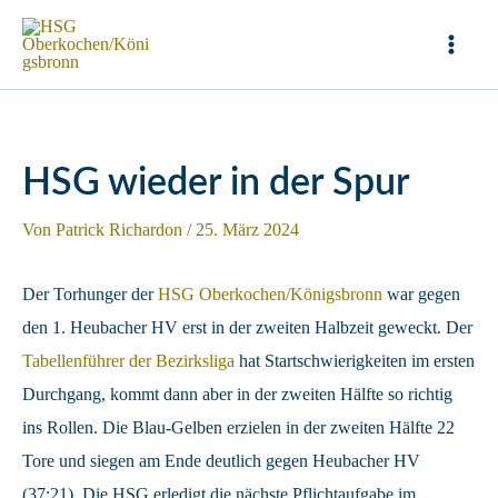
Zum
Inhalt
Mai
springen
Men
HSG wieder in der Spur
Von
Patrick Richardon
/
25. März 2024
Der Torhunger der
HSG Oberkochen/Königsbronn
war gegen
den 1. Heubacher HV erst in der zweiten Halbzeit geweckt. Der
Tabellenführer der Bezirksliga
hat Startschwierigkeiten im ersten
Durchgang, kommt dann aber in der zweiten Hälfte so richtig
ins Rollen. Die Blau-Gelben erzielen in der zweiten Hälfte 22
Tore und siegen am Ende deutlich gegen Heubacher HV
(37:21). Die HSG erledigt die nächste Pflichtaufgabe im