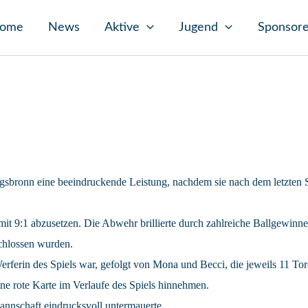
ome
News
Aktive
Jugend
Sponsor
bronn eine beeindruckende Leistung, nachdem sie nach dem letzten Sp
mit 9:1 abzusetzen. Die Abwehr brillierte durch zahlreiche Ballgewinn
schlossen wurden.
ferin des Spiels war, gefolgt von Mona und Becci, die jeweils 11 Tore
ine rote Karte im Verlaufe des Spiels hinnehmen.
Mannschaft eindrucksvoll untermauerte.