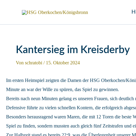
Zum
H
Inhalt
springen
Kantersieg im Kreisderby
Von
schratobi
/
15. Oktober 2024
Im ersten Heimspiel zeigten die Damen der HSG Oberkochen/Königs
Minute an war der Wille zu spüren, das Spiel zu gewinnen.
Bereits nach neun Minuten gelang es unseren Frauen, sich deutlich 
Defensive führte zu vielen schnellen Kontern, die erfolgreich abge
Besonders herausragend waren Maren, die mit 12 Toren die beste Wer
Spiel zu finden, sondern mussten auch gleich fünf Zeitstrafen und e
Zur Halbzeit stand es bereits 22:9, was die Überlegenheit unserer 