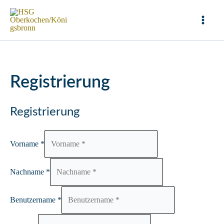
Zum
Inhalt
Mai
springen
Men
Registrierung
Registrierung
Vorname
*
Nachname
*
Benutzername
*