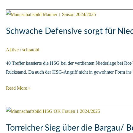
legt
sich
den
dritten
Schwache Defensive sorgt für Nie
Platz
unter
Aktive
/
schratobi
den
Baum
40 Treffer kassierte die HSG bei der verdienten Niederlage bei Ro
Rückstand. Da auch der HSG-Angriff nicht in gewohnter Form ins R
Schwache
Read More »
Defensive
sorgt
für
Niederlage
Torreicher Sieg über die Bargau/ B