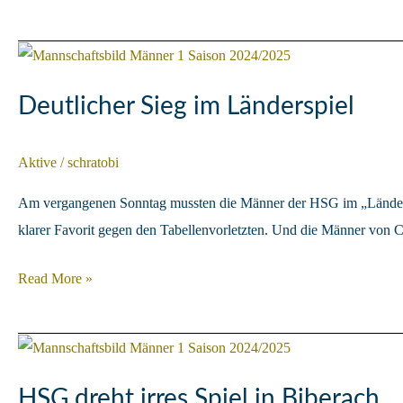
ebnet
Weg
zum
Aufstiegs-
Deutlicher Sieg im Länderspiel
Endspiel
Aktive
/
schratobi
Am vergangenen Sonntag mussten die Männer der HSG im „Länderspi
klarer Favorit gegen den Tabellenvorletzten. Und die Männer von C
Deutlicher
Read More »
Sieg
im
Länderspiel
HSG dreht irres Spiel in Biberach