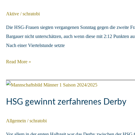
Aktive
/
schratobi
Die HSG-Frauen siegten vergangenen Sonntag gegen die zweite Fra
Bargauer nicht unterschätzen, auch wenn diese mit 2:12 Punkten au
Nach einer Viertelstunde setzte
Torreicher
Read More »
Sieg
über
die
Bargau/
HSG gewinnt zerfahrenes Derby
Bettringen
2
Allgemein
/
schratobi
Vor allem in der ersten Halbzeit war das Derby zwischen der HSG