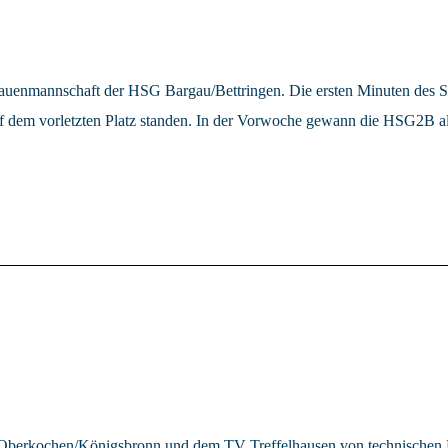
uenmannschaft der HSG Bargau/Bettringen. Die ersten Minuten des S
f dem vorletzten Platz standen. In der Vorwoche gewann die HSG2B alle
 Oberkochen/Königsbronn und dem TV Treffelhausen von technischen F