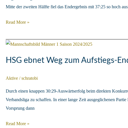
Mitte der zweiten Hälfte fiel das Endergebnis mit 37:25 so hoch au
HSG
Read More »
geht
in
der
zweiten
HSG ebnet Weg zum Aufstiegs-End
Halbzeit
unter
Aktive
/
schratobi
Durch einen knappen 30:29-Auswärtserfolg beim direkten Konkurren
Verbandsliga zu schaffen. In einer lange Zeit ausgeglichenen Parti
Vorsprung dann
HSG
Read More »