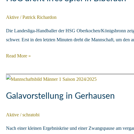
Aktive
/
Patrick Richardon
Die Landesliga-Handballer der HSG Oberkochen/Königsbronn zeigten
schwer. Erst in den letzten Minuten dreht die Mannschaft, um den
HSG
Read More »
dreht
irres
Spiel
in
Galavorstellung in Gerhausen
Biberach
Aktive
/
schratobi
Nach einer kleinen Ergebniskrise und einer Zwangspause am verga