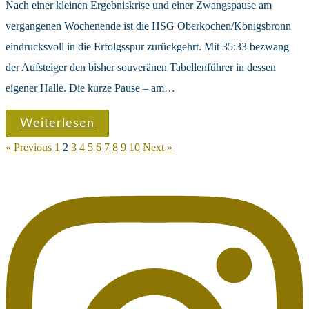
Nach einer kleinen Ergebniskrise und einer Zwangspause am
vergangenen Wochenende ist die HSG Oberkochen/Königsbronn
eindrucksvoll in die Erfolgsspur zurückgehrt. Mit 35:33 bezwang
der Aufsteiger den bisher souveränen Tabellenführer in dessen
eigener Halle. Die kurze Pause – am…
Weiterlesen
« Previous
1
2
3
4
5
6
7
8
9
10
Next »