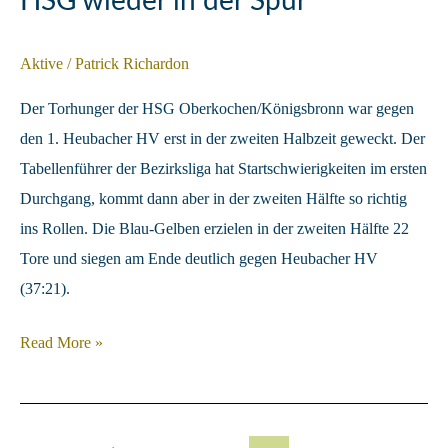
HSG wieder in der Spur
Aktive
/
Patrick Richardon
Der Torhunger der HSG Oberkochen/Königsbronn war gegen
den 1. Heubacher HV erst in der zweiten Halbzeit geweckt. Der
Tabellenführer der Bezirksliga hat Startschwierigkeiten im ersten
Durchgang, kommt dann aber in der zweiten Hälfte so richtig
ins Rollen. Die Blau-Gelben erzielen in der zweiten Hälfte 22
Tore und siegen am Ende deutlich gegen Heubacher HV
(37:21).
HSG
Read More »
wieder
in
der