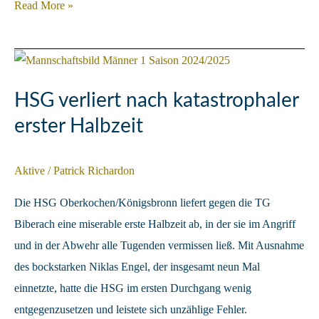
HSG
Read More »
gewinnt
„Länderspiel“
in
Hohenems
HSG verliert nach katastrophaler
erster Halbzeit
Aktive
/
Patrick Richardon
Die HSG Oberkochen/Königsbronn liefert gegen die TG
Biberach eine miserable erste Halbzeit ab, in der sie im Angriff
und in der Abwehr alle Tugenden vermissen ließ. Mit Ausnahme
des bockstarken Niklas Engel, der insgesamt neun Mal
einnetzte, hatte die HSG im ersten Durchgang wenig
entgegenzusetzen und leistete sich unzählige Fehler.