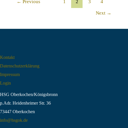
Post
←
Previous
1
2
3
4
Spur
pagination
Next
→
Kontakt
Datenschutz­erklärung
Impressum
Login
HSG Oberkochen/Königsbronn
p.Adr. Heidenheimer Str. 36
73447 Oberkochen
info@hsgok.de