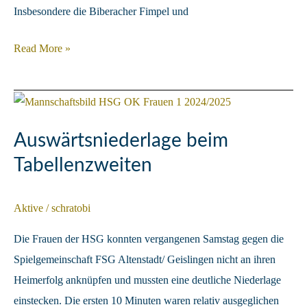
Insbesondere die Biberacher Fimpel und
HSG
Read More »
verliert
nach
katastrophaler
erster
Auswärtsniederlage beim
Halbzeit
Tabellenzweiten
Aktive
/
schratobi
Die Frauen der HSG konnten vergangenen Samstag gegen die
Spielgemeinschaft FSG Altenstadt/ Geislingen nicht an ihren
Heimerfolg anknüpfen und mussten eine deutliche Niederlage
einstecken. Die ersten 10 Minuten waren relativ ausgeglichen