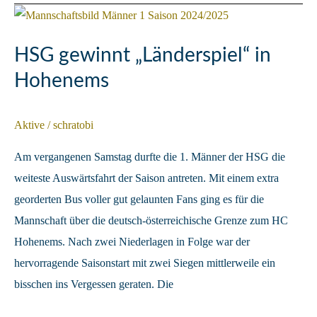
verspielen
in
Halbzeit
HSG gewinnt „Länderspiel“ in
2
Hohenems
fast
den
Aktive
/
schratobi
Sieg
Am vergangenen Samstag durfte die 1. Männer der HSG die
weiteste Auswärtsfahrt der Saison antreten. Mit einem extra
georderten Bus voller gut gelaunten Fans ging es für die
Mannschaft über die deutsch-österreichische Grenze zum HC
Hohenems. Nach zwei Niederlagen in Folge war der
hervorragende Saisonstart mit zwei Siegen mittlerweile ein
bisschen ins Vergessen geraten. Die